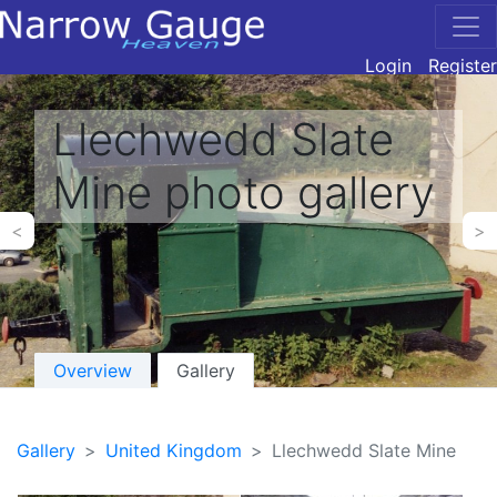
Login
Register
Llechwedd Slate
Mine photo gallery
<
>
Overview
Gallery
Gallery
United Kingdom
Llechwedd Slate Mine